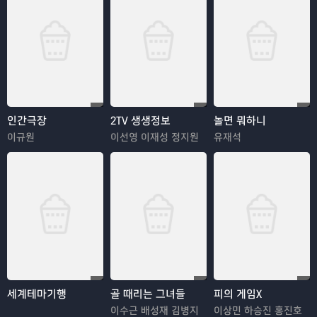
인간극장
2TV 생생정보
놀면 뭐하니
이규원
이선영 이재성 정지원
유재석
세계테마기행
골 때리는 그녀들
피의 게임X
이수근 배성재 김병지
이상민 하승진 홍진호