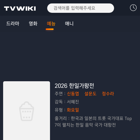
드라마
영화
예능
애니
2026 한일가왕전
주연：
신동엽
설운도
정수라
감독：
서혜진
유형：
화요일
줄거리：
한국과 일본의 트롯 국가대표 Top
7이 펼치는 한일 음악 국가 대항전