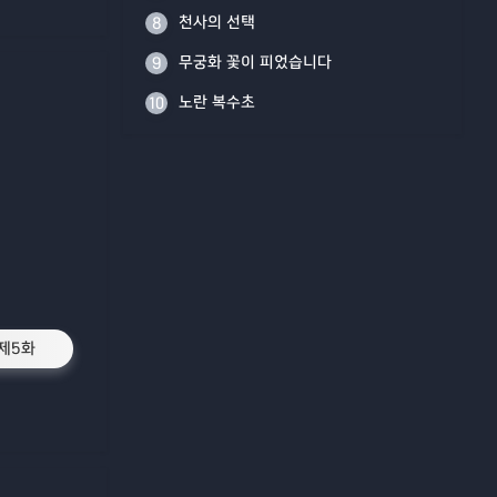
천사의 선택
8
무궁화 꽃이 피었습니다
9
노란 복수초
10
제5화