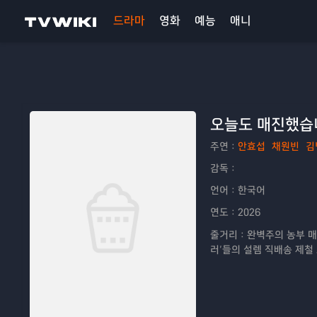
드라마
영화
예능
애니
오늘도 매진했습
주연：
안효섭
채원빈
김
감독：
언어：
한국어
연도：
2026
줄거리：
완벽주의 농부 매
러’들의 설렘 직배송 제철