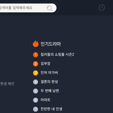
인기드라마
킬러들의 쇼핑몰 시즌2
1
김부장
2
인어 아가씨
3
결혼의 완성
4
‘현생 매진
두 번째 남편
5
아파트
6
찬란한 내 인생
7