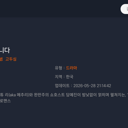
니다
범
고두심
유형：
드라마
지역：
한국
업데이트：
2026-05-28 21:14:42
튜 리(aka 메추리)와 완판주의 쇼호스트 담예진이 밤낮없이 얽히며 펼쳐지는, 
 로맨스