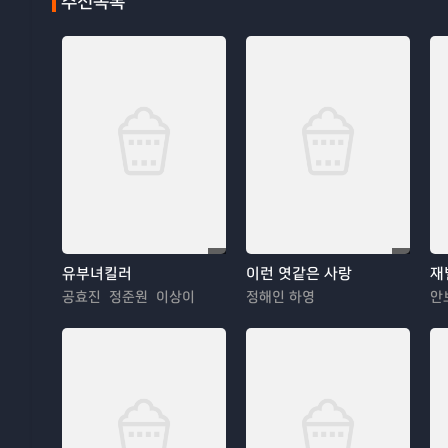
추천목록
유부녀킬러
이런 엿같은 사랑
재
공효진 정준원 이상이
정해인 하영