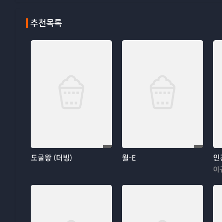
추천목록
도굴왕 (더빙)
월-E
인
이