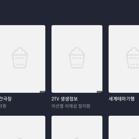
간극장
2TV 생생정보
세계테마기행
규원
이선영 이재성 정지원