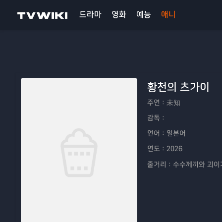
드라마
영화
예능
애니
황천의 츠가이
주연：
未知
감독：
언어：
일본어
연도：
2026
줄거리：
수수께끼와 괴이