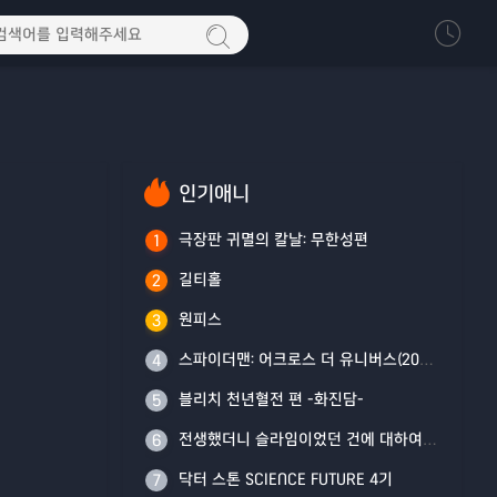
인기애니
극장판 귀멸의 칼날: 무한성편
1
길티홀
2
원피스
3
스파이더맨: 어크로스 더 유니버스(2023)
4
블리치 천년혈전 편 -화진담-
5
전생했더니 슬라임이었던 건에 대하여 4기
6
닥터 스톤 SCIENCE FUTURE 4기
7