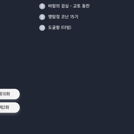
바람의 검심 - 교토 동란
8
명탐정 코난 15기
9
도굴왕 (더빙)
10
제10화
제2화