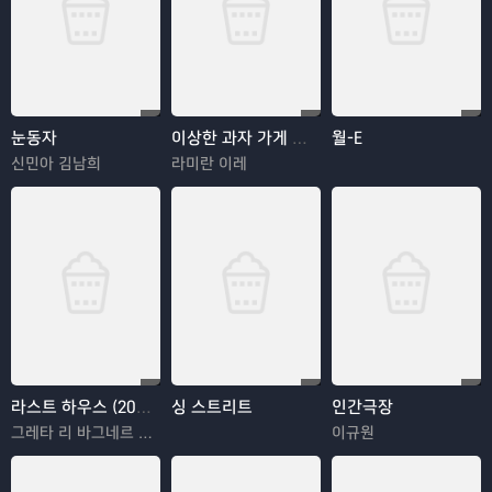
눈동자
이상한 과자 가게 전천당
월-E
신민아 김남희
라미란 이레
라스트 하우스 (2026)
싱 스트리트
인간극장
그레타 리 바그네르 모라
이규원