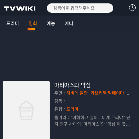
드라마
영화
예능
애니
마티아스와 막심
주연：
자비에 돌란
가브리엘 달메이다 프레이타스
감독：
유형：
드라마
줄거리：
“이해하고 싶어... 이게 우리야” 단
지 친구 사이의 ‘마티아스’와 ‘막심’이 뜻밖
의 키스 이후 마주한 세상, 그 시작을 담은
이 순간 뜨겁게 빛나는 우리들의 드라마 너