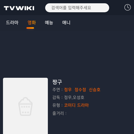
드라마
영화
예능
애니
짱구
주연：
정우
정수정
신승호
감독：
정우,오성호
유형：
코미디
드라마
줄거리：