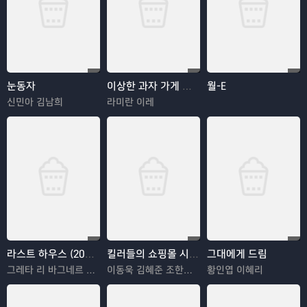
눈동자
이상한 과자 가게 전천당
월-E
신민아 김남희
라미란 이레
라스트 하우스 (2026)
킬러들의 쇼핑몰 시즌2
그대에게 드림
그레타 리 바그네르 모라
이동욱 김혜준 조한선 김해나
황인엽 이혜리