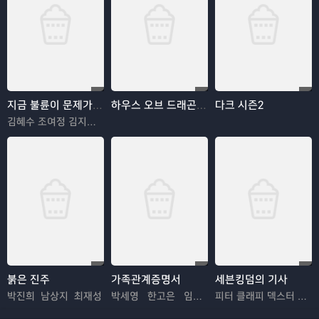
지금 불륜이 문제가 아닙니다
하우스 오브 드래곤 시즌3
다크 시즌2
김혜수 조여정 김지훈 김재철
붉은 진주
가족관계증명서
세븐킹덤의 기사
박진희 남상지 최재성
박세영 한고은 임지은
피터 클래피 덱스터 솔 안셀