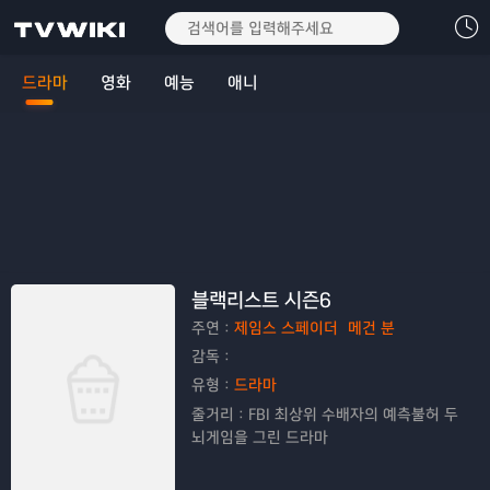
드라마
영화
예능
애니
블랙리스트 시즌6
주연：
제임스 스페이더
메건 분
감독：
유형：
드라마
줄거리：
FBI 최상위 수배자의 예측불허 두
뇌게임을 그린 드라마