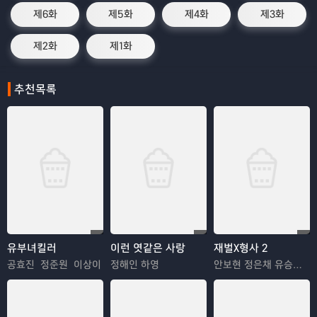
제6화
제5화
제4화
제3화
제2화
제1화
추천목록
유부녀킬러
이런 엿같은 사랑
재벌X형사 2
공효진 정준원 이상이
정해인 하영
안보현 정은채 유승호 김혜은