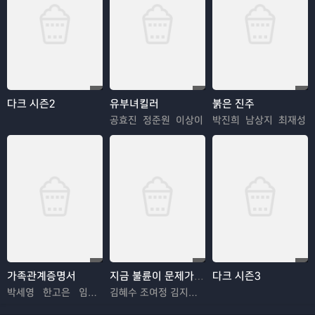
다크 시즌2
유부녀킬러
붉은 진주
공효진 정준원 이상이
박진희 남상지 최재성
가족관계증명서
지금 불륜이 문제가 아닙니다
다크 시즌3
박세영 한고은 임지은
김혜수 조여정 김지훈 김재철