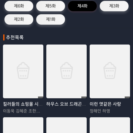
제6화
제5화
제4화
제3화
제2화
제1화
추천목록
킬러들의 쇼핑몰 시즌2
하우스 오브 드래곤 시즌3
이런 엿같은 사랑
이동욱 김혜준 조한선 김해나
정해인 하영