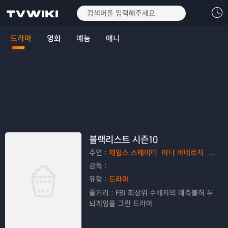
드라마
영화
예능
애니
블랙리스트 시즌10
주연：
제임스 스페이더
아냐 바네르지
디에고
감독：
유형：
드라마
줄거리：
FBI 최상위 수배자의 예측불허 두
뇌게임을 그린 드라마