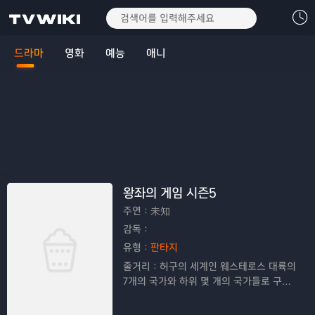
드라마
영화
예능
애니
왕좌의 게임 시즌5
주연：
未知
감독：
유형：
판타지
줄거리：
허구의 세계인 웨스테로스 대륙의
7개의 국가와 하위 몇 개의 국가들로 구성
된 연맹 국가인 칠 왕국의 통치권, 철 왕좌
를 차지하기 위한 싸움을 그려낸 드라마