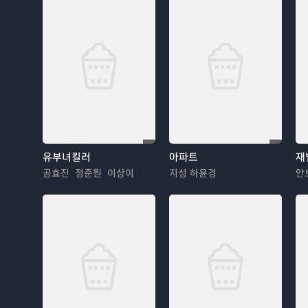
유부녀킬러
아파트
재
공효진 정준원 이상이
지성 하윤경