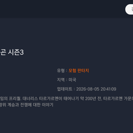
곤 시즌3
유형：
모험 판타지
지역：
미국
업데이트：
2026-08-05 20:41:09
임의 프리퀄. 대너리스 타르가르옌이 태어나기 약 200년 전, 타르가르옌 가문
왕위 계승과 전쟁에 대한 이야기