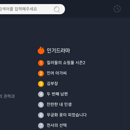
인기드라마
킬러들의 쇼핑몰 시즌2
1
인어 아가씨
2
김부장
3
두 번째 남편
4
의 권력과
찬란한 내 인생
5
무궁화 꽃이 피었습니다
6
천사의 선택
7