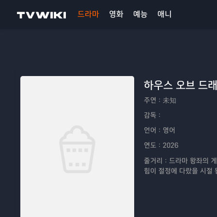
드라마
영화
예능
애니
하우스 오브 드래
주연：
未知
감독：
언어：
영어
연도：
2026
줄거리：
드라마 왕좌의 게
힘이 절정에 다랐을 시절 