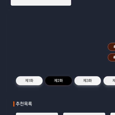
제1화
제2화
제3화
추천목록