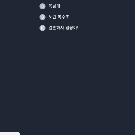
육남매
8
노란 복수초
9
결혼하자 맹꽁아!
10