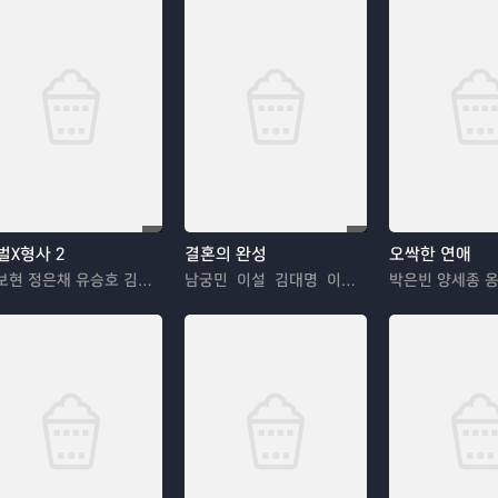
벌X형사 2
결혼의 완성
오싹한 연애
안보현 정은채 유승호 김혜은
남궁민 이설 김대명 이상희
박은빈 양세종 