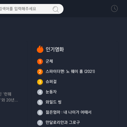
인기영화
군체
1
스파이더맨: 노 웨이 홈 (2021)
2
슈퍼걸
3
눈동자
4
진 ‘런웨
’와 20년
와일드 씽
5
‘에밀리’까
쳐진다!
젊은엄마 : 내 나이가 어때서
6
만달로리안과 그로구
7