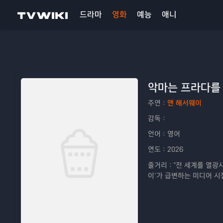
드라마
영화
예능
애니
악마는 프라다를 
주연：
앤 해서웨이
감독：
언어：
영어
연도：
2026
줄거리：
"전 세계를 열광
이’가 급변하는 미디어 시
만에 신임 기획 에디터로 
지. 더 화려하고, 치열해