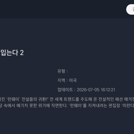
입는다 2
유형：
지역：
미국
업데이트：
2026-07-05 16:12:21
시킨 ‘런웨이’ 전설들의 귀환!" 전 세계 트렌드를 주도해 온 전설적인 패션 매거
장 속에서 예기치 못한 위기에 직면한다. ‘런웨이’를 지켜내려는 편집장 ‘미란다
당당히 돌아온 ‘앤디’, 그리고 이제는 럭셔리 브랜드 임원이 되어 다시 나타난 
진 뉴욕 패션계에서 주도권을 차지하기 위해 벌이는 이들의 새로운 이야기가 펼