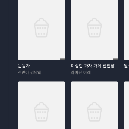
눈동자
이상한 과자 가게 전천당
월
신민아 김남희
라미란 이레