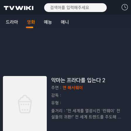
드라마
영화
예능
애니
악마는 프라다를 입는다 2
주연：
앤 해서웨이
감독：
유형：
줄거리：
"전 세계를 열광시킨 ‘런웨이’ 전
설들의 귀환!" 전 세계 트렌드를 주도해 온
전설적인 패션 매거진 ‘런웨이’가 급변하는
미디어 시장 속에서 예기치 못한 위기에 직