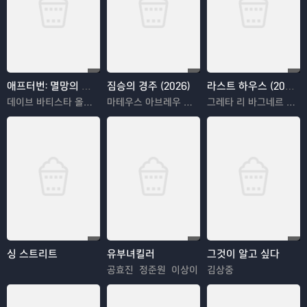
애프터번: 멸망의 땅 (2025)
짐승의 경주 (2026)
라스트 하우스 (2026)
데이브 바티스타 올가 쿠릴렌코
마테우스 아브레우 호드리구 산토루
그레타 리 바그네르 모라
싱 스트리트
유부녀킬러
그것이 알고 싶다
공효진 정준원 이상이
김상중