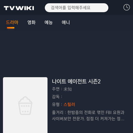
드라마
영화
예능
애니
나이트 에이전트 시즌2
주연：
未知
감독：
유형：
스릴러
줄거리：
한밤중의 전화로 엮인 FBI 요원과
사이버보안 전문가. 점점 더 커져가는 정치
적 음모를 함께 파헤쳐야만 한다.