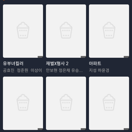
유부녀킬러
재벌X형사 2
아파트
공효진 정준원 이상이
안보현 정은채 유승호 김혜은
지성 하윤경