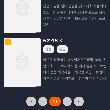
단순 고발을 넘어 진실을 찾고 사회의 불의와
부조리를 끝까지 파헤쳐 공정한 보도로 시청
자들의 공감을 이끌어내는 고품격 탐사 프로
그램
동물의 왕국
3
예능
일일
BBC를 비롯하여 내셔널지오그래픽, NHK, 유
럽의 최고 다큐제작사 등 세계 일류의 다큐멘
터리 전문 제작사들이 제작한 고급 다큐멘터
리들을 엄선, 우리말로 더빙하여 일반 시청자
들에게 소개하는 프로그램
<<
<
1/1
>
>>