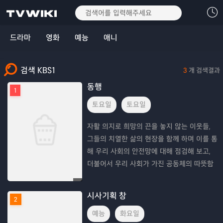
드라마
영화
예능
애니
검색 KBS1
3
개 검색결과
동행
1
토요일
토요일
자활 의지로 희망의 끈을 놓지 않는 이웃들,
그들의 치열한 삶의 현장을 함께 하며 이를 통
해 우리 사회의 안전망에 대해 점검해 보고,
더불어서 우리 사회가 가진 공동체의 따뜻함
이 불러오는 놀라운 변화를 통해 한 사람의 작
은 관심이 얼마나 큰 역할을 할 수 있는지 되
시사기획 창
2
짚어
예능
화요일