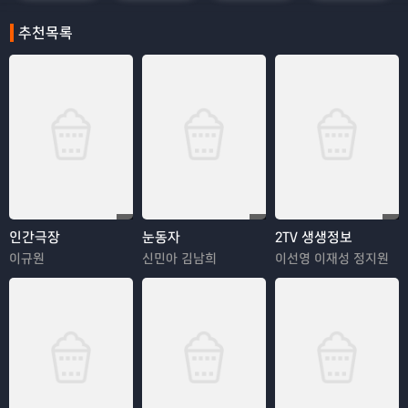
추천목록
인간극장
눈동자
2TV 생생정보
이규원
신민아 김남희
이선영 이재성 정지원