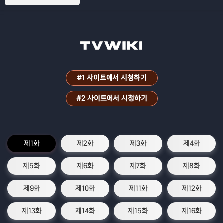
공찬의 아프지만 설레는 이야기
#1 사이트에서 시청하기
#2 사이트에서 시청하기
제1화
제2화
제3화
제4화
제5화
제6화
제7화
제8화
제9화
제10화
제11화
제12화
제13화
제14화
제15화
제16화