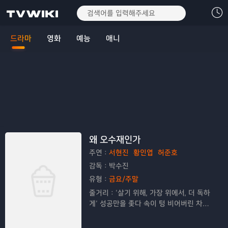
드라마
영화
예능
애니
왜 오수재인가
주연：
서현진
황인엽
허준호
감독：
박수진
유형：
금요/주말
줄거리：
‘살기 위해, 가장 위에서, 더 독하
게’ 성공만을 좇다 속이 텅 비어버린 차가
운 변호사 오수재와 그런 그녀를 지키기 위
해서라면 무엇도 두렵지 않은 로스쿨 학생