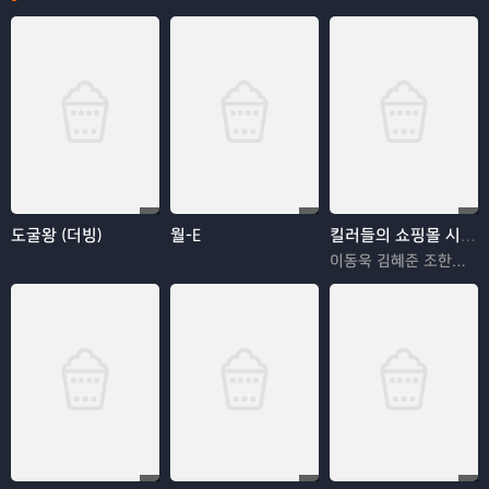
도굴왕 (더빙)
월-E
킬러들의 쇼핑몰 시즌2
이동욱 김혜준 조한선 김해나