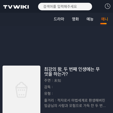
드라마
영화
예능
애니
최강의 왕, 두 번째 인생에는 무
엇을 하는가?
주연：
未知
감독：
유형：
줄거리：
적자로서 마법세계로 환생해버린
임금님의 사랑과 모험으로 가득 찬 두 번째
인생을 그린 애니메이션