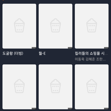
도굴왕 (더빙)
월-E
킬러들의 쇼핑몰 시즌2
이동욱 김혜준 조한선 김해나