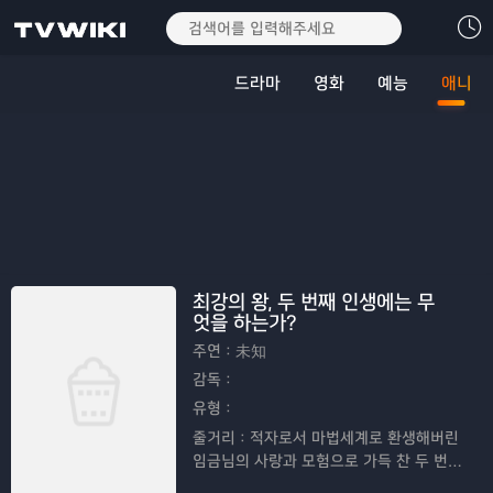
드라마
영화
예능
애니
최강의 왕, 두 번째 인생에는 무
엇을 하는가?
주연：
未知
감독：
유형：
줄거리：
적자로서 마법세계로 환생해버린
임금님의 사랑과 모험으로 가득 찬 두 번째
인생을 그린 애니메이션