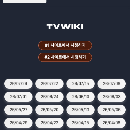
#1 사이트에서 시청하기
#2 사이트에서 시청하기
26/07/29
26/07/22
26/07/15
26/07/08
26/07/01
26/06/24
26/06/10
26/06/03
26/05/27
26/05/20
26/05/13
26/05/06
26/04/29
26/04/22
26/04/15
26/04/08