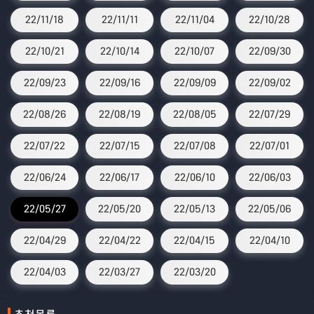
22/11/18
22/11/11
22/11/04
22/10/28
22/10/21
22/10/14
22/10/07
22/09/30
22/09/23
22/09/16
22/09/09
22/09/02
22/08/26
22/08/19
22/08/05
22/07/29
22/07/22
22/07/15
22/07/08
22/07/01
22/06/24
22/06/17
22/06/10
22/06/03
22/05/27
22/05/20
22/05/13
22/05/06
22/04/29
22/04/22
22/04/15
22/04/10
22/04/03
22/03/27
22/03/20