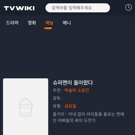
드라마
영화
예능
애니
슈퍼맨이 돌아왔다
주연：
박솔미 소유진
감독：
유형：
금요일
줄거리：
아내 없이 아이들을 돌보는 연예
인 아빠들의 육아 도전기