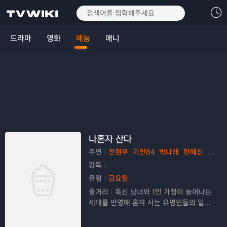
드라마
영화
예능
애니
나혼자 산다
주연：
전현무
기안84
박나래
한혜진
이시
감독：
유형：
금요일
줄거리：
독신 남녀와 1인 가정이 늘어나는
세태를 반영해 혼자 사는 유명인들의 일상
을 관찰 카메라 형태로 담은 다큐멘터리 형
식의 예능 프로그램