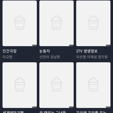
인간극장
눈동자
2TV 생생정보
이규원
신민아 김남희
이선영 이재성 정지원
세계테마기행
골 때리는 그녀들
꼬리에 꼬리를 무는 그날 이야기