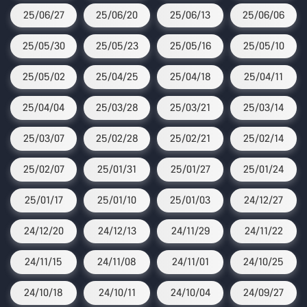
25/06/27
25/06/20
25/06/13
25/06/06
25/05/30
25/05/23
25/05/16
25/05/10
25/05/02
25/04/25
25/04/18
25/04/11
25/04/04
25/03/28
25/03/21
25/03/14
25/03/07
25/02/28
25/02/21
25/02/14
25/02/07
25/01/31
25/01/27
25/01/24
25/01/17
25/01/10
25/01/03
24/12/27
24/12/20
24/12/13
24/11/29
24/11/22
24/11/15
24/11/08
24/11/01
24/10/25
24/10/18
24/10/11
24/10/04
24/09/27