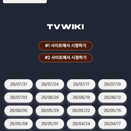
#1 사이트에서 시청하기
#2 사이트에서 시청하기
26/07/31
26/07/24
26/07/17
26/07/10
26/07/03
26/06/26
26/06/19
26/06/12
26/06/05
26/05/29
26/05/22
26/05/15
26/05/08
26/05/01
26/04/24
26/04/17