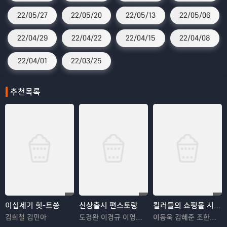
22/05/27
22/05/20
22/05/13
22/05/06
22/04/29
22/04/22
22/04/15
22/04/08
22/04/01
22/03/25
추천목록
이십세기 힛-트쏭
신상출시 편스토랑
킬러들의 쇼핑몰 시즌2
김희철 김민아
도경완 이경규 이영자 정혜영
이동욱 김혜준 조한선 김해나