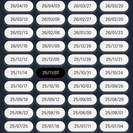
26/04/10
26/04/03
26/03/27
26/03/20
26/03/13
26/03/06
26/02/27
26/02/20
26/02/13
26/02/06
26/01/30
26/01/23
26/01/16
26/01/09
25/12/26
25/12/19
25/12/12
25/12/05
25/11/28
25/11/21
25/11/14
25/11/07
25/10/31
25/10/24
25/10/17
25/10/10
25/10/03
25/09/26
25/09/19
25/09/12
25/09/05
25/08/29
25/08/22
25/08/15
25/08/08
25/08/01
25/07/25
25/07/18
25/07/11
25/07/04