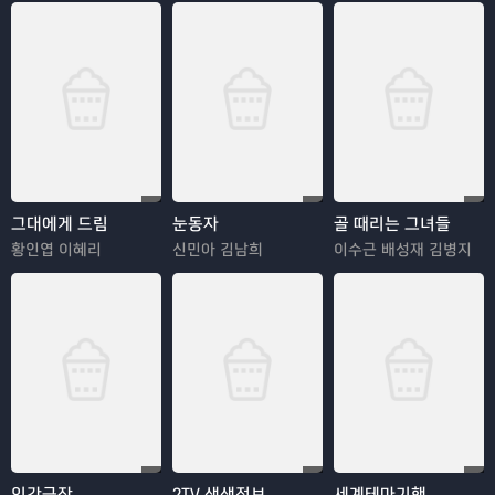
그대에게 드림
눈동자
골 때리는 그녀들
황인엽 이혜리
신민아 김남희
이수근 배성재 김병지
인간극장
2TV 생생정보
세계테마기행