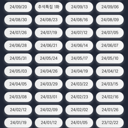
24/09/20
추석특집 1화
24/09/13
24/09/06
24/08/30
24/08/23
24/08/16
24/08/09
24/07/26
24/07/19
24/07/12
24/07/05
24/06/28
24/06/21
24/06/14
24/06/07
24/05/31
24/05/24
24/05/17
24/05/10
24/05/03
24/04/26
24/04/19
24/04/12
24/04/05
24/03/29
24/03/22
24/03/15
24/03/08
24/03/01
24/02/23
24/02/16
24/02/12
24/02/09
24/02/02
24/01/26
24/01/19
24/01/12
24/01/05
23/12/22