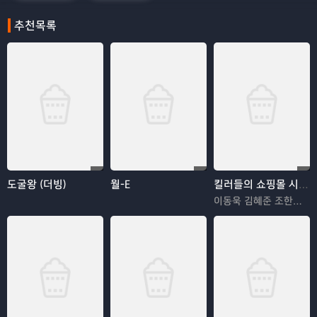
추천목록
도굴왕 (더빙)
월-E
킬러들의 쇼핑몰 시즌2
이동욱 김혜준 조한선 김해나