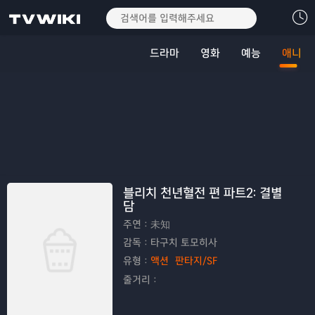
드라마
영화
예능
애니
블리치 천년혈전 편 파트2: 결별
담
주연：
未知
감독：
타구치 토모히사
유형：
액션
판타지/SF
줄거리：