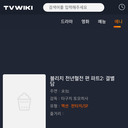
드라마
영화
예능
애니
블리치 천년혈전 편 파트2: 결별
담
주연：
未知
감독：
타구치 토모히사
유형：
액션
판타지/SF
줄거리：