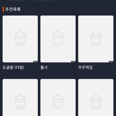
추천목록
도굴왕 (더빙)
월-E
우주떡집