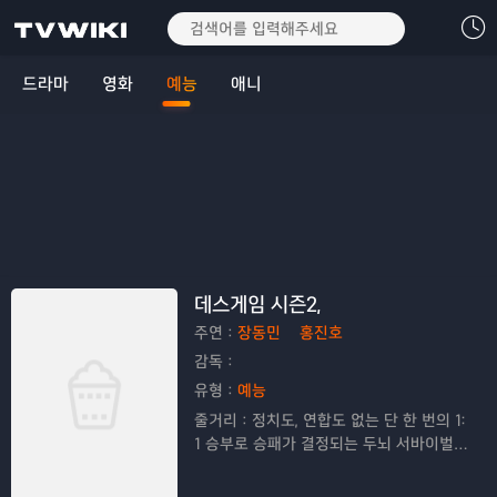
드라마
영화
예능
애니
데스게임 시즌2,
주연：
장동민
홍진호
감독：
유형：
예능
줄거리：
정치도, 연합도 없는 단 한 번의 1:
1 승부로 승패가 결정되는 두뇌 서바이벌
예능