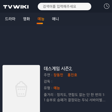
드라마
영화
예능
애니
데스게임 시즌2,
주연：
장동민
홍진호
감독：
유형：
예능
줄거리：
정치도, 연합도 없는 단 한 번의 1:
1 승부로 승패가 결정되는 두뇌 서바이벌
예능