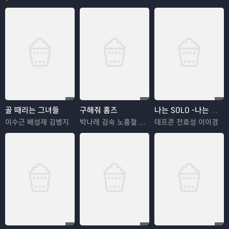
골 때리는 그녀들
구해줘 홈즈
나는 SOLO -나는 솔로
이수근 배성재 김병지
박나래 김숙 노홍철 김광규 장동민
데프콘 전효성 이이경