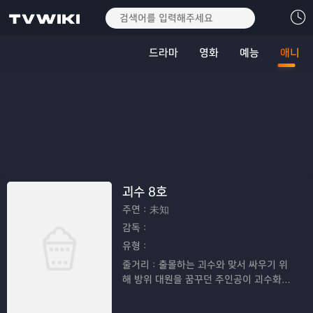
드라마
영화
예능
애니
괴수 8호
주연：
未知
감독：
유형：
줄거리：
출몰하는 괴수와 맞서 싸우기 위
해 방위 대원을 꿈꾸던 주인공이 괴수화되
어 '괴수 8호'라고 불리게 되며 펼쳐지는 이
야기를 그린 애니메이션