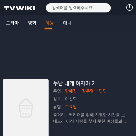
드라마
영화
예능
애니
누난 내게 여자야 2
주연：
한혜진
장우영
딘딘
감독：
이선희
유형：
토요일
줄거리：
커리어를 위해 치열한 시간을 보
내느라 아직 사랑을 찾지 못한 여성들과 사
랑 앞에서는 나이가 숫자에 불과하다고 믿
는 남성들의 로맨스를 담은 프로그램