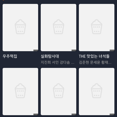
우주떡집
실화탐사대
THE 맛있는 녀석들
지진희 서인 강다솜 박지훈
김준현 문세윤 황재성 김해준