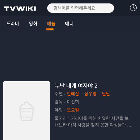
드라마
영화
예능
애니
누난 내게 여자야 2
주연：
한혜진
장우영
딘딘
감독：
이선희
유형：
토요일
줄거리：
커리어를 위해 치열한 시간을 보
내느라 아직 사랑을 찾지 못한 여성들과 사
랑 앞에서는 나이가 숫자에 불과하다고 믿
는 남성들의 로맨스를 담은 프로그램