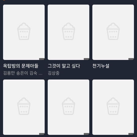
옥탑방의 문제아들
그것이 알고 싶다
천기누설
김용만 송은이 김숙 정형돈 민경훈
김상중