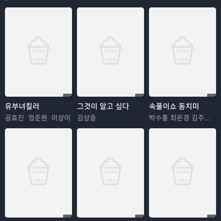
유부녀킬러
그것이 알고 싶다
속풀이쇼 동치미
공효진 정준원 이상이
김상중
박수홍 최은경 김주은 김영옥