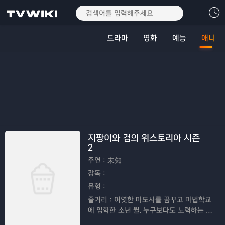
드라마
영화
예능
애니
지팡이와 검의 위스토리아 시즌
2
주연：
未知
감독：
유형：
줄거리：
어엿한 마도사를 꿈꾸고 마법학교
에 입학한 소년 윌. 누구보다도 노력하는 그
에게는 마도사로서 치명적인 약점이 있었