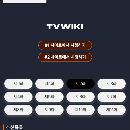
다. 그것은 '마법을 전혀 사용할 수 없다'는
것. 지팡이는 쓸 수 없지만 검을 사용해 마
법 지상주의인 세계에서 싸워 나간다. 자신
에게만 주어진 힘을 믿고. 그리고 소중한 사
람과 한 약속을 지키기 위해. 열등생인 소년
이 검으로 마법에 도전한다. 지팡이와 검이
교차하는 마검담이 지금 시작된다!
#1 사이트에서 시청하기
#2 사이트에서 시청하기
제0화
제1화
제2화
제3화
제4화
제5화
제6화
제7화
제8화
제9화
제10화
제11화
추천목록