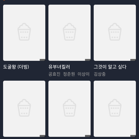
도굴왕 (더빙)
유부녀킬러
그것이 알고 싶다
공효진 정준원 이상이
김상중