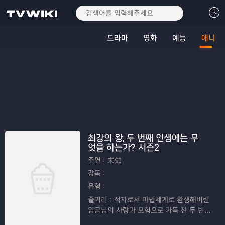
드라마
영화
예능
애니
최강의 왕, 두 번째 인생에는 무
엇을 하는가? 시즌2
주연：
未知
감독：
유형：
줄거리：
적자로서 마법세계로 환생해버린
임금님의 사랑과 모험으로 가득 찬 두 번째
인생을 그린 애니메이션