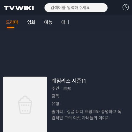
드라마
영화
예능
애니
쉐임리스 시즌11
주연：
未知
감독：
유형：
줄거리：
싱글 대디 프랭크와 총명하고 독
립적인 그의 여섯 자녀들의 이야기