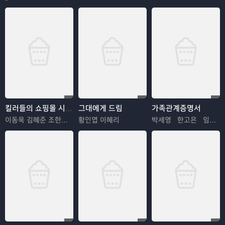
킬러들의 쇼핑몰 시즌2
그대에게 드림
가족관계증명서
이동욱 김혜준 조한선 김해나
황인엽 이혜리
박세영 한고은 임지은