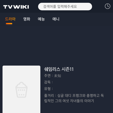
드라마
영화
예능
애니
쉐임리스 시즌11
주연：
未知
감독：
유형：
줄거리：
싱글 대디 프랭크와 총명하고 독
립적인 그의 여섯 자녀들의 이야기