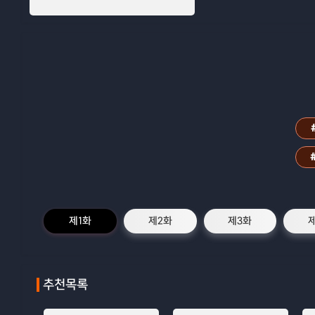
제1화
제2화
제3화
추천목록