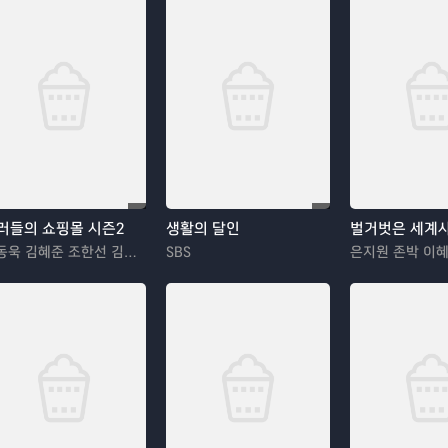
러들의 쇼핑몰 시즌2
생활의 달인
벌거벗은 세계
이동욱 김혜준 조한선 김해나
SBS
은지원 존박 이