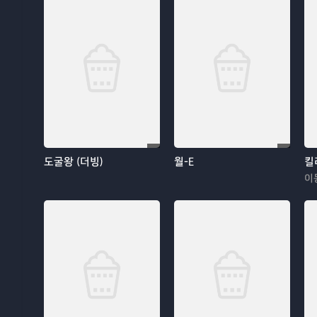
도굴왕 (더빙)
월-E
킬