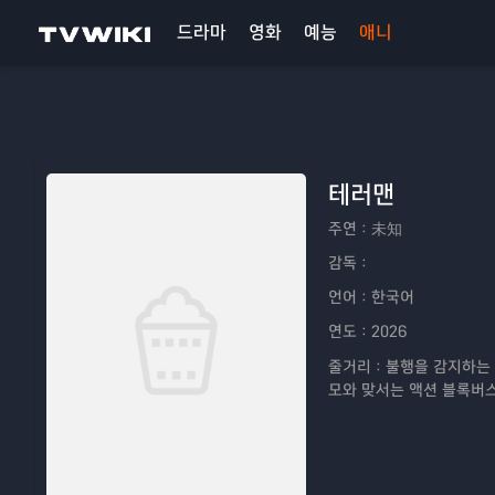
드라마
영화
예능
애니
테러맨
주연：
未知
감독：
언어：
한국어
연도：
2026
줄거리：
불행을 감지하는 
모와 맞서는 액션 블록버