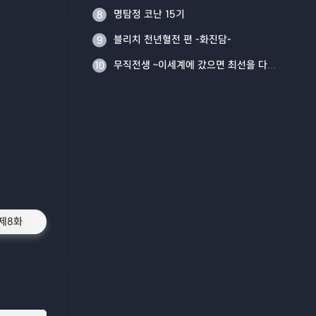
명탐정 코난 15기
8
블리치 천년혈전 편 -화진담-
9
무직전생 ~이세계에 갔으면 최선을 다한다~ Part 2
10
제8화