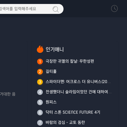
인기애니
극장판 귀멸의 칼날: 무한성편
1
길티홀
2
스파이더맨: 어크로스 더 유니버스(2023)
3
전생했더니 슬라임이었던 건에 대하여 4기
4
 거대한 음
원피스
5
닥터 스톤 SCIENCE FUTURE 4기
6
바람의 검심 - 교토 동란
7