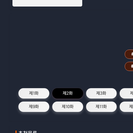
서 흐르는 것은 피인가, 눈물
제1화
제2화
제3화
제9화
제10화
제11화
제