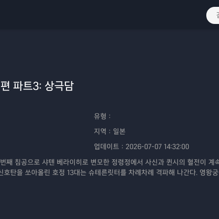
편 파트3: 상극담
유형：
지역：
일본
업데이트：
2026-07-07 14:32:00
 번째 침공으로 샤텐 베라이히로 변모한 정령정에서 사신과 퀸시의 혈전이 계
신호탄을 쏘아올린 호정 13대는 슈테른릿터를 차례차례 격파해 나간다. 영왕
온 이치고는 퀸시편에 선 "이시다 우류"에게 진의를 묻지만 돌아오는 것은 결
로 이동한 유하바하와 슈테른릿터들은 왕속 특무대인 영번대의 경이로운 힘 앞
전투, 진정한 절망이 이제 막 시작되려 하고 있었다. 사신과 퀸시, 이치고와 우류,
수 없는 빛과 그림자가 짙푸른 하늘 아래서 서로 충돌한다. "삼계(三界)의 존망을