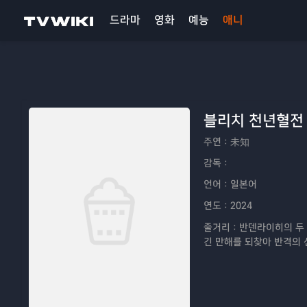
드라마
영화
예능
애니
블리치 천년혈전 
주연：
未知
감독：
언어：
일본어
연도：
2024
줄거리：
반덴라이히의 두
긴 만해를 되찾아 반격의 
을 마치고 정령정으로 돌아
화살 뿐 이었다. 영왕궁으
는듯 하였으나... 진정한 
의――. 결코 하나가 될 