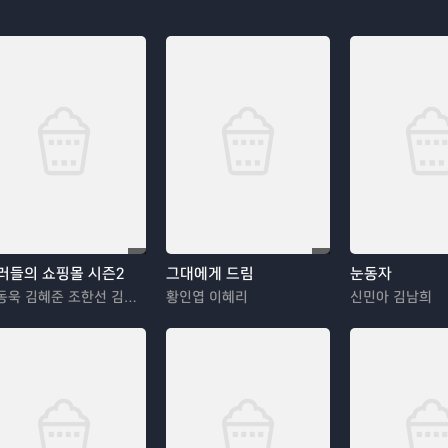
러들의 쇼핑몰 시즌2
그대에게 드림
눈동자
이동욱 김혜준 조한선 김해나
황인엽 이혜리
신민아 김남희