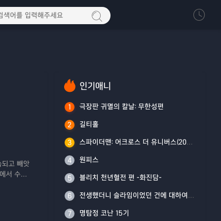
인기애니
극장판 귀멸의 칼날: 무한성편
1
길티홀
2
스파이더맨: 어크로스 더 유니버스(2023)
3
원피스
4
속되고 빼앗
궁에서 수련
블리치 천년혈전 편 -화진담-
5
별을 고하는
에 무릎 꿇
전생했더니 슬라임이었던 건에 대하여 4기
6
 신념과 결
명탐정 코난 15기
7
 건 싸움에