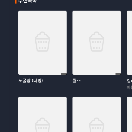
추천목록
도굴왕 (더빙)
월-E
킬