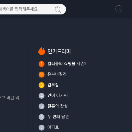
인기드라마
킬러들의 쇼핑몰 시즌2
1
유부녀킬러
2
김부장
3
인어 아가씨
4
쓰고 버린 비
결혼의 완성
5
두 번째 남편
6
아파트
7