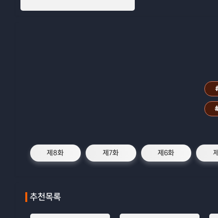
제8화
제7화
제6화
추천목록