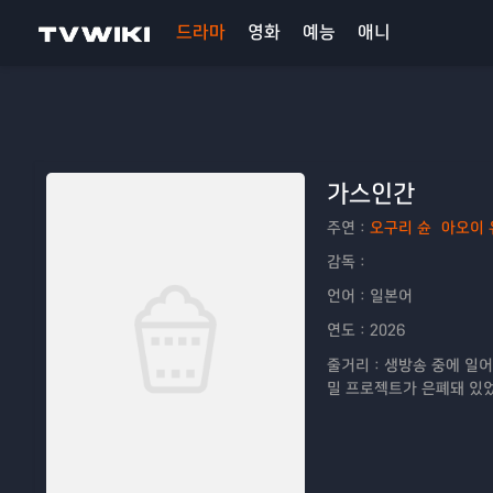
드라마
영화
예능
애니
가스인간
주연：
오구리 슌
아오이 
감독：
언어：
일본어
연도：
2026
줄거리：
생방송 중에 일어
밀 프로젝트가 은폐돼 있었