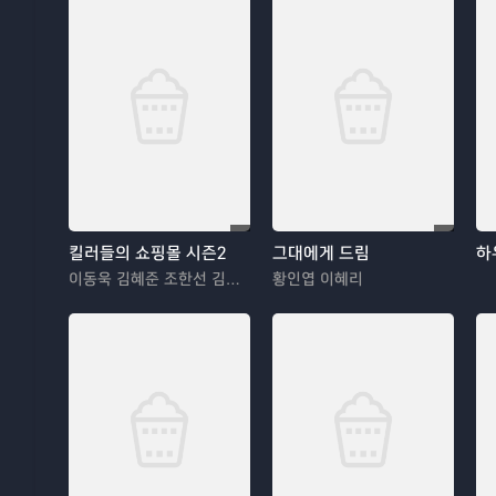
킬러들의 쇼핑몰 시즌2
그대에게 드림
하
이동욱 김혜준 조한선 김해나
황인엽 이혜리