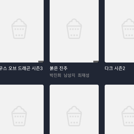
우스 오브 드래곤 시즌3
붉은 진주
다크 시즌2
박진희 남상지 최재성