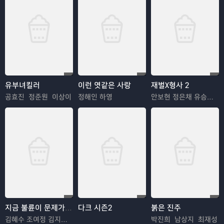
유부녀킬러
이런 엿같은 사랑
재벌X형사 2
공효진 정준원 이상이
정해인 하영
안보현 정은채 유승호 김혜은
지금 불륜이 문제가 아닙니다
다크 시즌2
붉은 진주
김혜수 조여정 김지훈 김재철
박진희 남상지 최재성