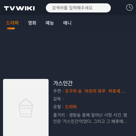
드라마
영화
예능
애니
가스인간
주연：
오구리 슌
아오이 유우
히로세 스즈
감독：
유형：
드라마
줄거리：
생방송 중에 일어난 사망 사건. 범
인은 '가스인간'이었다. 그리고 그 배후에는
취약한 사람들을 쓰고 버린 비밀 프로젝트
가 은폐돼 있었다. 이제 한 형사가 그 가공