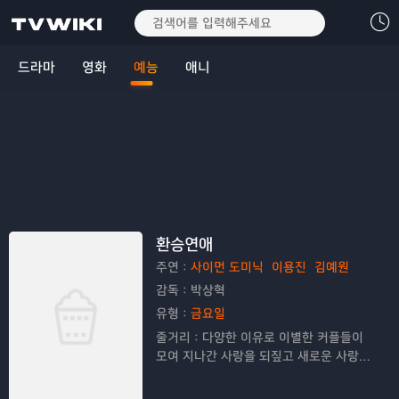
드라마
영화
예능
애니
환승연애
주연：
사이먼 도미닉
이용진
김예원
감독：
박상혁
유형：
금요일
줄거리：
다양한 이유로 이별한 커플들이
모여 지나간 사랑을 되짚고 새로운 사랑을
찾아나가는 연애 리얼리티