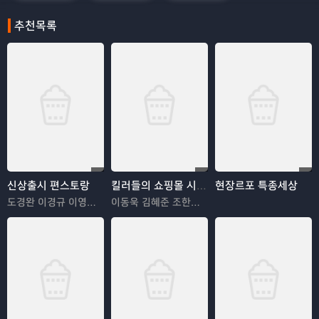
추천목록
신상출시 편스토랑
킬러들의 쇼핑몰 시즌2
현장르포 특종세상
도경완 이경규 이영자 정혜영
이동욱 김혜준 조한선 김해나