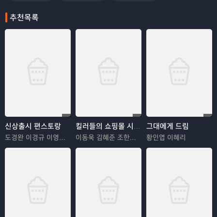
추천목록
신상출시 편스토랑
킬러들의 쇼핑몰 시즌2
그대에게 드림
도경완 이경규 이영자 정혜영
이동욱 김혜준 조한선 김해나
황인엽 이혜리