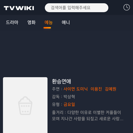
드라마
영화
예능
애니
환승연애
주연：
사이먼 도미닉
이용진
김예원
감독：
박상혁
유형：
금요일
줄거리：
다양한 이유로 이별한 커플들이
모여 지나간 사랑을 되짚고 새로운 사랑을
찾아나가는 연애 리얼리티