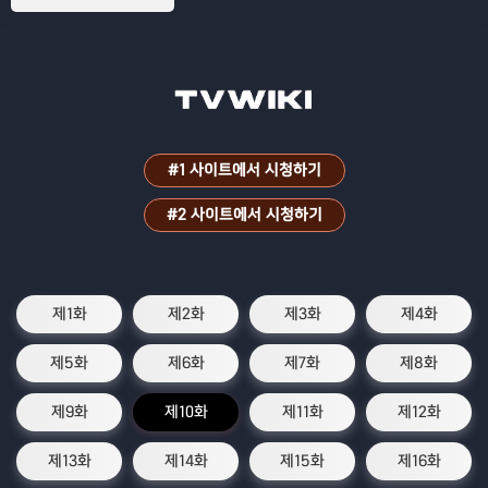
을 쫓는 추적 스릴러
#1 사이트에서 시청하기
#2 사이트에서 시청하기
제1화
제2화
제3화
제4화
제5화
제6화
제7화
제8화
제9화
제10화
제11화
제12화
제13화
제14화
제15화
제16화