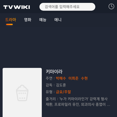
드라마
영화
예능
애니
키마이라
주연：
박해수
이희준
수현
감독：
김도훈
유형：
금요/주말
줄거리：
'누가 키마이라인가' 강력계 형사
재환, 프로파일러 유진, 외과의사 중엽이 각
자 다른 목적으로 35년만에 다시 시작된
연쇄폭발 살인사건, 일명 '키마이라'의 진실