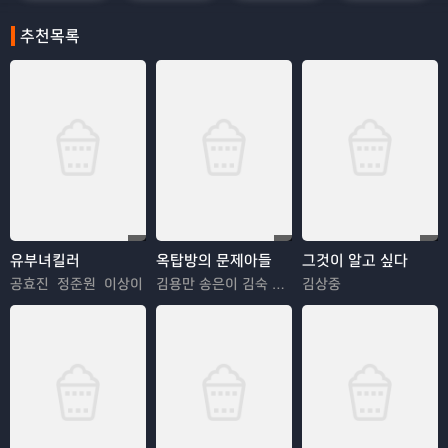
추천목록
유부녀킬러
옥탑방의 문제아들
그것이 알고 싶다
공효진 정준원 이상이
김용만 송은이 김숙 정형돈 민경훈
김상중