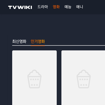
드라마
영화
예능
애니
최신영화
인기영화