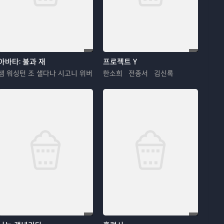
아바타: 불과 재
프로젝트 Y
샘 워싱턴 조 샐다나 시고니 위버
한소희 전종서 김신록