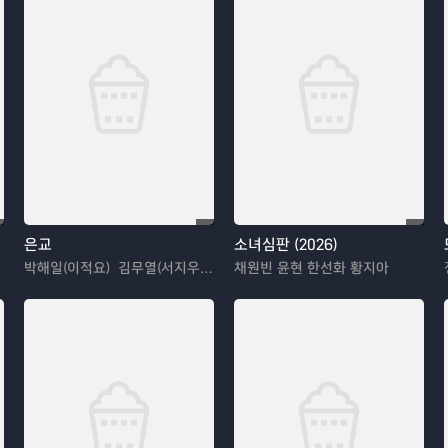
은교
소녀심판 (2026)
박해일(이적요) 김무열(서지우) 김고은(한은교)
채원빈 윤현 한선화 황지아