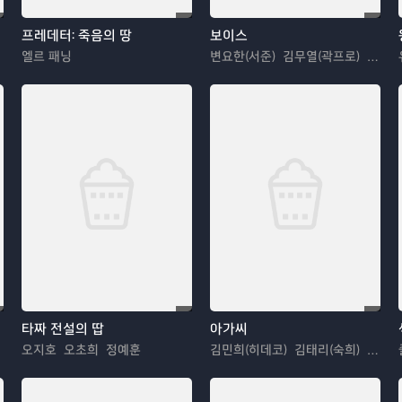
프레데터: 죽음의 땅
보이스
엘르 패닝
변요한(서준) 김무열(곽프로) 김희원(이규호)
타짜 전설의 땁
아가씨
오지호 오초희 정예훈
김민희(히데코) 김태리(숙희) 하정우(백작)