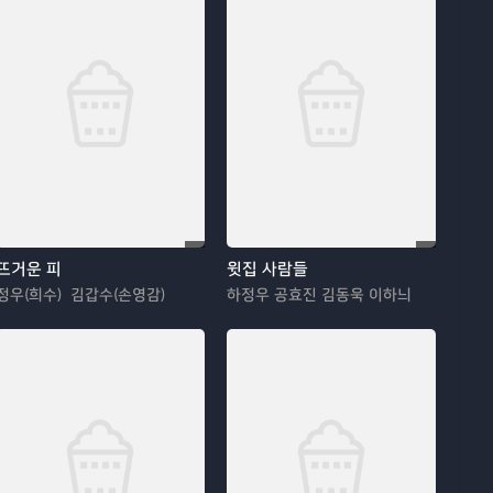
뜨거운 피
윗집 사람들
정우(희수) 김갑수(손영감)
하정우 공효진 김동욱 이하늬