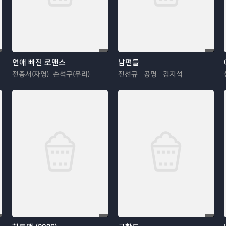
연애 빠진 로맨스
남편들
전종서(자영) 손석구(우리)
진선규 공명 김지석