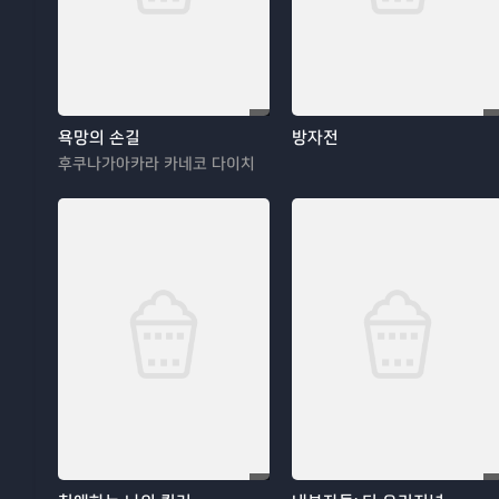
욕망의 손길
방자전
후쿠나가아카라 카네코 다이치