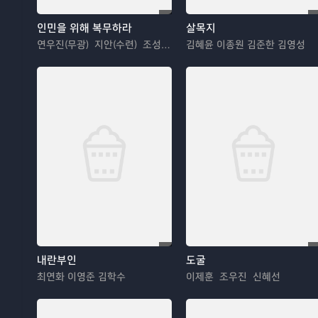
인민을 위해 복무하라
살목지
연우진(무광) 지안(수련) 조성하(사단장)
김혜윤 이종원 김준한 김영성
내란부인
도굴
최연화 이영준 김학수
이제훈 조우진 신혜선