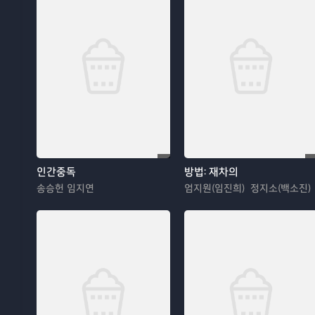
인간중독
방법: 재차의
송승헌 임지연
엄지원(임진희) 정지소(백소진)