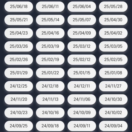
25/06/18
25/06/11
25/06/04
25/05/28
25/05/21
25/05/14
25/05/07
25/04/30
25/04/23
25/04/16
25/04/09
25/04/02
25/03/26
25/03/19
25/03/12
25/03/05
25/02/26
25/02/19
25/02/12
25/02/05
25/01/29
25/01/22
25/01/15
25/01/08
24/12/25
24/12/18
24/12/11
24/11/27
24/11/20
24/11/13
24/11/06
24/10/30
24/10/23
24/10/16
24/10/09
24/10/02
24/09/25
24/09/18
24/09/11
24/09/04