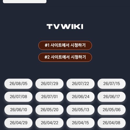
#1 사이트에서 시청하기
#2 사이트에서 시청하기
26/08/05
26/07/29
26/07/22
26/07/15
26/07/08
26/07/01
26/06/24
26/06/17
26/06/10
26/05/20
26/05/13
26/05/06
26/04/29
26/04/22
26/04/15
26/04/08