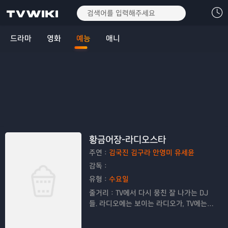
드라마
영화
예능
애니
황금어장-라디오스타
주연：
김국진 김구라 안영미 유세윤
감독：
유형：
수요일
줄거리：
TV에서 다시 뭉친 잘 나가는 DJ
들. 라디오에는 보이는 라디오가, TV에는
들리는 TV