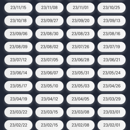
23/11/15
23/11/08
23/11/01
23/10/25
23/10/18
23/09/27
23/09/20
23/09/13
23/09/06
23/08/30
23/08/23
23/08/16
23/08/09
23/08/02
23/07/26
23/07/19
23/07/12
23/07/05
23/06/28
23/06/21
23/06/14
23/06/07
23/05/31
23/05/24
23/05/17
23/05/10
23/05/03
23/04/26
23/04/19
23/04/12
23/04/05
23/03/29
23/03/22
23/03/15
23/03/08
23/03/01
23/02/22
23/02/15
23/02/08
23/02/01