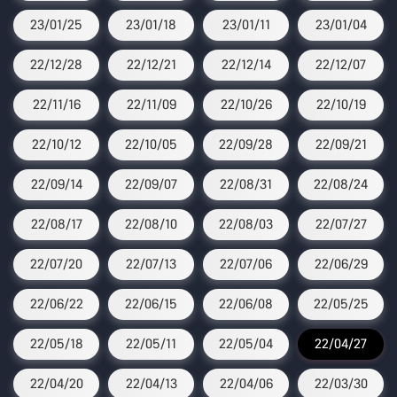
23/01/25
23/01/18
23/01/11
23/01/04
22/12/28
22/12/21
22/12/14
22/12/07
22/11/16
22/11/09
22/10/26
22/10/19
22/10/12
22/10/05
22/09/28
22/09/21
22/09/14
22/09/07
22/08/31
22/08/24
22/08/17
22/08/10
22/08/03
22/07/27
22/07/20
22/07/13
22/07/06
22/06/29
22/06/22
22/06/15
22/06/08
22/05/25
22/05/18
22/05/11
22/05/04
22/04/27
22/04/20
22/04/13
22/04/06
22/03/30