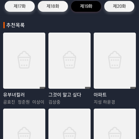
제17화
제18화
제19화
제20화
추천목록
유부녀킬러
그것이 알고 싶다
아파트
공효진 정준원 이상이
김상중
지성 하윤경