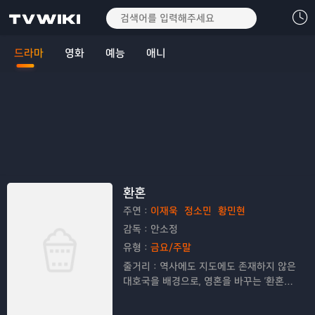
드라마
영화
예능
애니
환혼
주연：
이재욱
정소민
황민현
감독：
안소정
유형：
금요/주말
줄거리：
역사에도 지도에도 존재하지 않은
대호국을 배경으로, 영혼을 바꾸는 '환혼
술'로 인해 운명이 비틀린 주인공들이 이를
극복하고 성장해가는 판타지 로맨스 활극