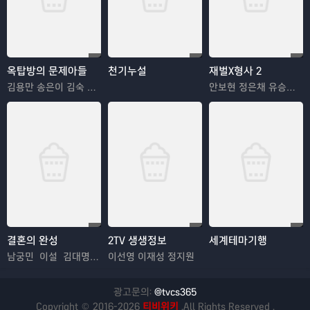
옥탑방의 문제아들
천기누설
재벌X형사 2
김용만 송은이 김숙 정형돈 민경훈
안보현 정은채 유승호 김혜은
결혼의 완성
2TV 생생정보
세계테마기행
남궁민 이설 김대명 이상희
이선영 이재성 정지원
광고문의:
@tvcs365
Copyright © 2016-2026
티비위키
.All Rights Reserved .