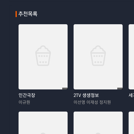
추천목록
인간극장
2TV 생생정보
세
이규원
이선영 이재성 정지원