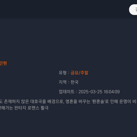
민현
유형：
금요/주말
지역：
한국
업데이트：
2025-03-25 16:04:09
 존재하지 않은 대호국을 배경으로, 영혼을 바꾸는 '환혼술'로 인해 운명이 
장해가는 판타지 로맨스 활극