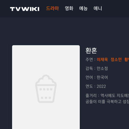
드라마
영화
예능
애니
환혼
주연：
이재욱
정소민
황
감독：
안소정
언어：
한국어
연도：
2022
줄거리：
역사에도 지도에도
공들이 이를 극복하고 성