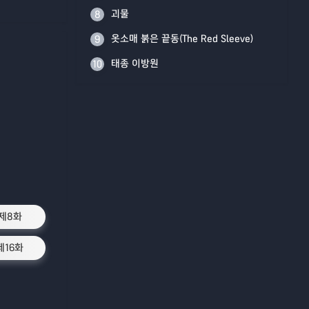
괴물
8
옷소매 붉은 끝동(The Red Sleeve)
9
태종 이방원
10
제8화
제16화