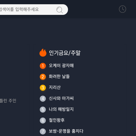
인기금요/주말
오케이 광자매
1
화려한 날들
2
지리산
3
신사와 아가씨
4
비틀린 주인
나의 해방일지
5
철인왕후
6
보쌈-운명을 훔치다
7