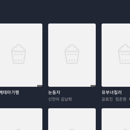
계테마기행
눈동자
유부녀킬러
신민아 김남희
공효진 정준원 