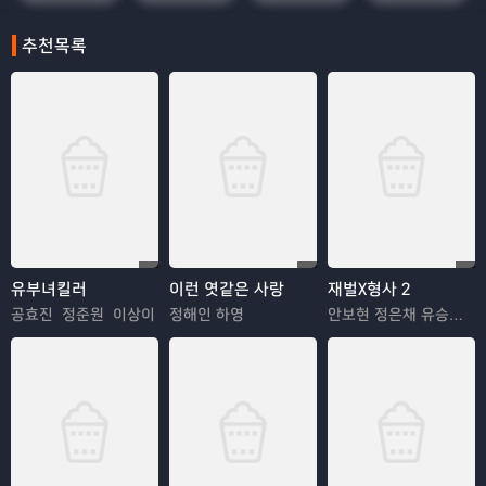
추천목록
유부녀킬러
이런 엿같은 사랑
재벌X형사 2
공효진 정준원 이상이
정해인 하영
안보현 정은채 유승호 김혜은