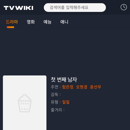
드라마
영화
예능
애니
첫 번째 남자
주연：
함은정
오현경
윤선우
감독：
유형：
일일
줄거리：