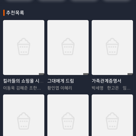
추천목록
킬러들의 쇼핑몰 시즌2
그대에게 드림
가족관계증명서
이동욱 김혜준 조한선 김해나
황인엽 이혜리
박세영 한고은 임지은