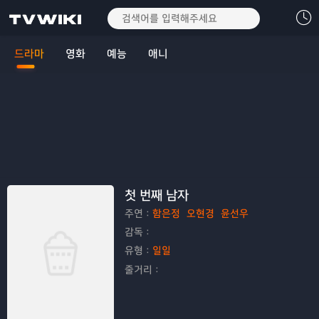
드라마
영화
예능
애니
첫 번째 남자
주연：
함은정
오현경
윤선우
감독：
유형：
일일
줄거리：