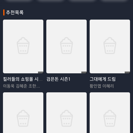
추천목록
킬러들의 쇼핑몰 시즌2
검은돈 시즌1
그대에게 드림
이동욱 김혜준 조한선 김해나
황인엽 이혜리