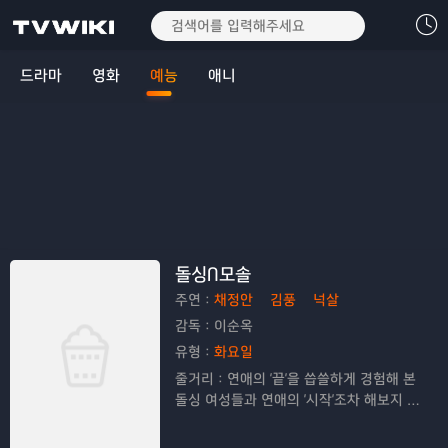
드라마
영화
예능
애니
돌싱N모솔
주연：
채정안
김풍
넉살
감독：
이순옥
유형：
화요일
줄거리：
연애의 '끝'을 씁쓸하게 경험해 본
돌싱 여성들과 연애의 '시작'조차 해보지 못
한 모태솔로 남성들이 '연애기숙학교'에 동
반 입학해 짝을 찾는 파격적인 포맷의 예능