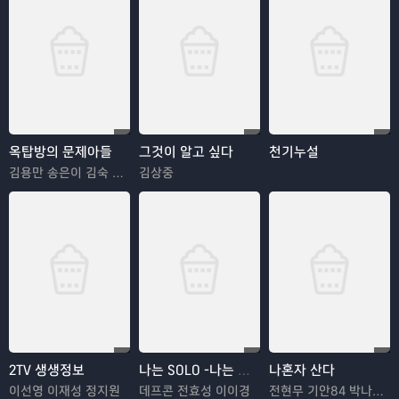
옥탑방의 문제아들
그것이 알고 싶다
천기누설
김용만 송은이 김숙 정형돈 민경훈
김상중
2TV 생생정보
나는 SOLO -나는 솔로
나혼자 산다
이선영 이재성 정지원
데프콘 전효성 이이경
전현무 기안84 박나래 한혜진 이시언