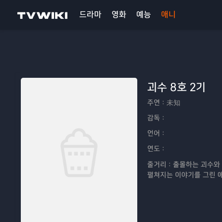
드라마
영화
예능
애니
괴수 8호 2기
주연：
未知
감독：
언어：
연도：
줄거리：
출몰하는 괴수와 
펼쳐지는 이야기를 그린 