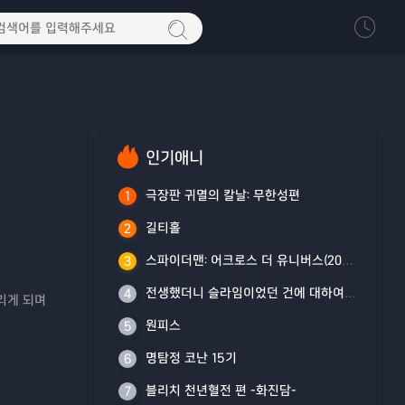
인기애니
극장판 귀멸의 칼날: 무한성편
1
길티홀
2
스파이더맨: 어크로스 더 유니버스(2023)
3
전생했더니 슬라임이었던 건에 대하여 4기
4
리게 되며
원피스
5
명탐정 코난 15기
6
블리치 천년혈전 편 -화진담-
7