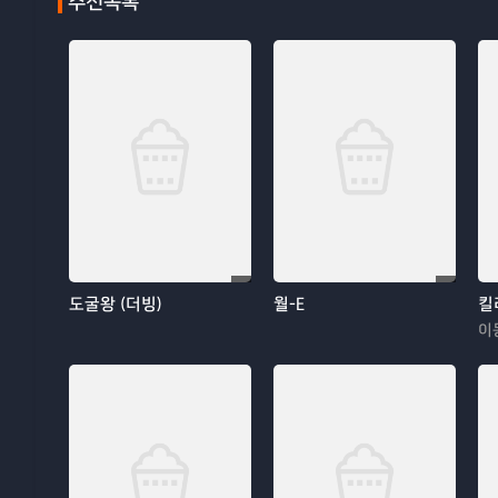
추천목록
도굴왕 (더빙)
월-E
킬