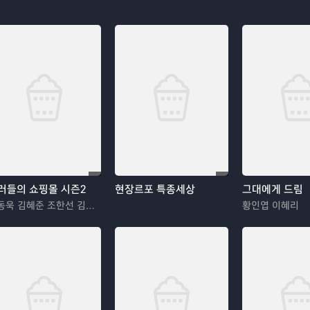
러들의 쇼핑몰 시즌2
현장르포 특종세상
그대에게 드림
이동욱 김혜준 조한선 김해나
황인엽 이혜리