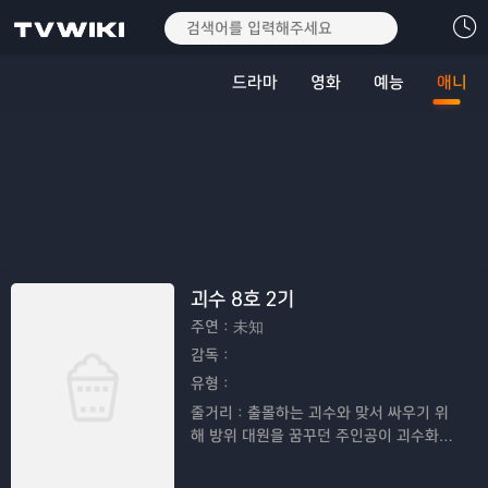
드라마
영화
예능
애니
괴수 8호 2기
주연：
未知
감독：
유형：
줄거리：
출몰하는 괴수와 맞서 싸우기 위
해 방위 대원을 꿈꾸던 주인공이 괴수화되
어 '괴수 8호'라고 불리게 되며 펼쳐지는 이
야기를 그린 애니메이션