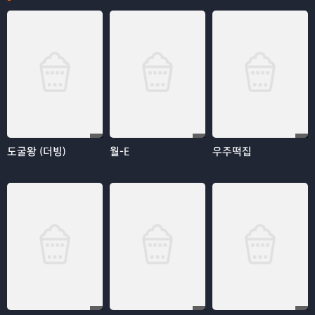
도굴왕 (더빙)
월-E
우주떡집