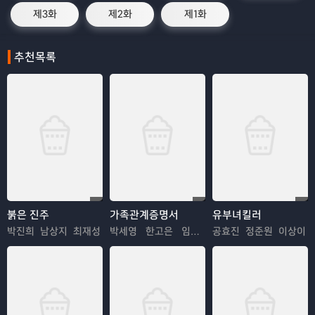
제3화
제2화
제1화
추천목록
붉은 진주
가족관계증명서
유부녀킬러
박진희 남상지 최재성
박세영 한고은 임지은
공효진 정준원 이상이