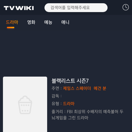
드라마
영화
예능
애니
블랙리스트 시즌7
주연：
제임스 스페이더
메건 분
감독：
유형：
드라마
줄거리：
FBI 최상위 수배자의 예측불허 두
뇌게임을 그린 드라마