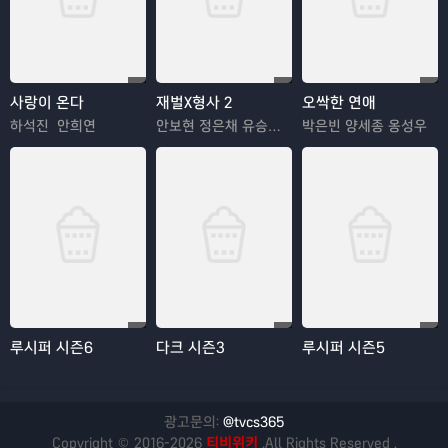
사랑이 온다
재벌X형사 2
오싹한 연애
하석진 안희연
안보현 정은채 유승호 김혜은
박은빈 양세종 옹성우
루시퍼 시즌6
다크 시즌3
루시퍼 시즌5
광고문의:
@tvcs365
Copyright © 2016-2026
티비위키
.All Rights Reserved .