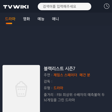
드라마
영화
예능
애니
블랙리스트 시즌7
주연：
제임스 스페이더
메건 분
감독：
유형：
드라마
줄거리：
FBI 최상위 수배자의 예측불허 두
뇌게임을 그린 드라마