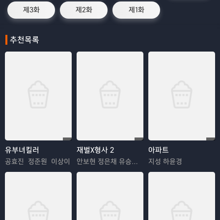
제3화
제2화
제1화
추천목록
유부녀킬러
재벌X형사 2
아파트
공효진 정준원 이상이
안보현 정은채 유승호 김혜은
지성 하윤경