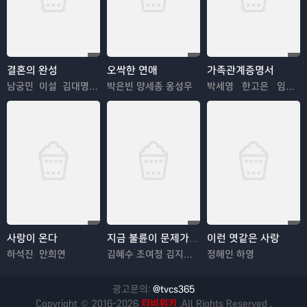
결혼의 완성
오싹한 연애
가족관계증명서
남궁민 이설 김대명 이상희
박은빈 양세종 옹성우
박세영 한고은 임지은
사랑이 온다
지금 불륜이 문제가 아닙니다
이런 엿같은 사랑
하석진 안희연
김혜수 조여정 김지훈 김재철
정해인 하영
광고문의:
@tvcs365
Copyright © 2016-2026
티비위키
.All Rights Reserved .